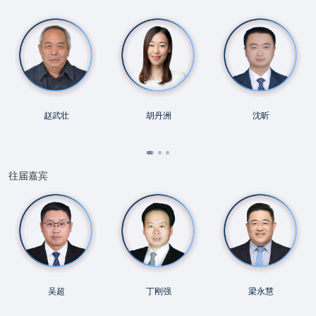
赵武壮
胡丹洲
沈昕
往届嘉宾
吴超
丁刚强
梁永慧