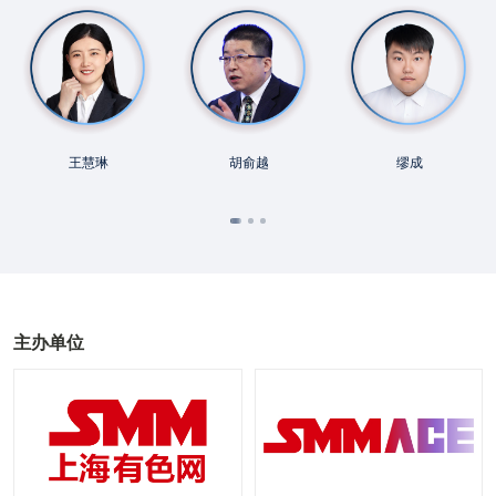
王慧琳
胡俞越
缪成
主办单位