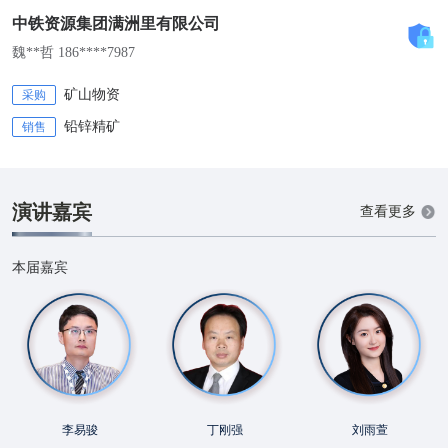
中铁资源集团满洲里有限公司
魏**哲 186****7987
矿山物资
采购
铅锌精矿
销售
演讲嘉宾
查看更多
本届嘉宾
李易骏
丁刚强
刘雨萱